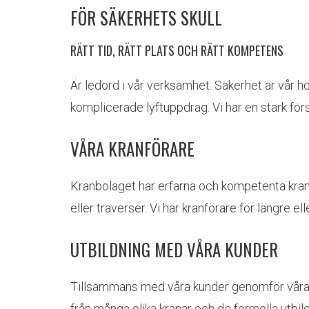
FÖR SÄKERHETS SKULL
RÄTT TID, RÄTT PLATS OCH RÄTT KOMPETENS
Är ledord i vår verksamhet. Säkerhet är vår h
komplicerade lyftuppdrag. Vi har en stark förs
VÅRA KRANFÖRARE
Kranbolaget har erfarna och kompetenta kranf
eller traverser. Vi har kranförare för längre ell
UTBILDNING MED VÅRA KUNDER
Tillsammans med våra kunder genomför våra fö
från många olika kranar och de formella utbil