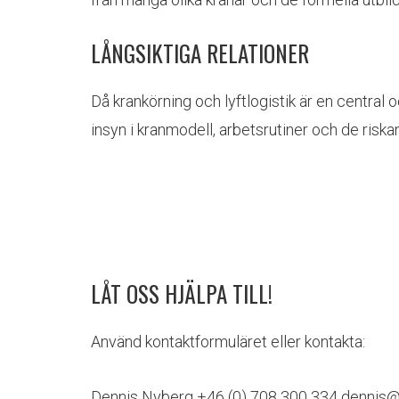
LÅNGSIKTIGA RELATIONER
Då krankörning och lyftlogistik är en central 
insyn i kranmodell, arbetsrutiner och de riska
LÅT OSS HJÄLPA TILL!
Använd kontaktformuläret eller kontakta:
Dennis Nyberg +46 (0) 708 300 334 dennis@kra