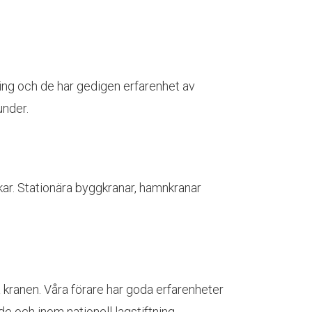
ning och de har gedigen erfarenhet av
under.
kar. Stationära byggkranar, hamnkranar
 kranen. Våra förare har goda erfarenheter
e och inom nationell lagstiftning.