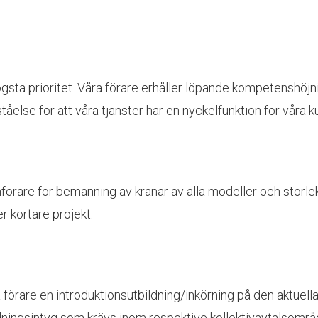
ögsta prioritet. Våra förare erhåller löpande kompetenshöj
tåelse för att våra tjänster har en nyckelfunktion för våra k
örare för bemanning av kranar av alla modeller och storle
er kortare projekt.
rare en introduktionsutbildning/inkörning på den aktuella
dningsintyg som krävs inom respektive kollektivavtalsområd